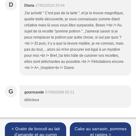
D
Diana
27/02/2010 20:44
J'ai acheté " C'est pas de la tarte ", et je le trouve magnifique,
quelle belle découverte, je vous connaissais comme étant
créative mais là vous vous êtes surpassée, Bravo !<br /> Au
sujet de la recette "pomme potiron " , j'aimerai savoir si je
peux remplacer le potiron par autre chose, si oui par quoi ?
<br /> Et puis, il y a que la levure maltée, je ne connais, mais
pas du tout,... alors où m'en procurer est égal à un mystère
pour moi.<br /> Bref, j'ai très hâte de cuisiner vos recettes,
elles sont alléchantes au possible.<br /> Félicitations encore.
<br /> A+, j'espère<br /> Diane.
G
gourmande
07/09/2009 05:21
délicieux
< Gratin de brocoli au lait
Cake au sarrasin, pommes
d'amande et au cumin
et raisins >