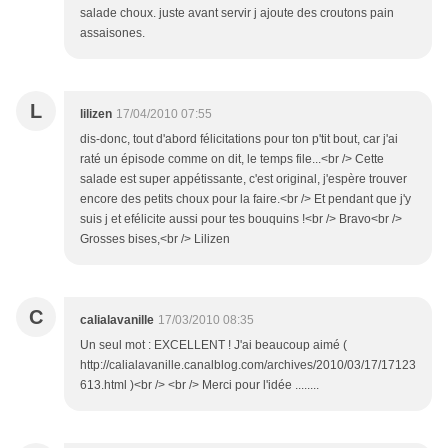
salade choux. juste avant servir j ajoute des croutons pain
assaisones.
L
lilizen
17/04/2010 07:55
dis-donc, tout d'abord félicitations pour ton p'tit bout, car j'ai
raté un épisode comme on dit, le temps file...<br /> Cette
salade est super appétissante, c'est original, j'espère trouver
encore des petits choux pour la faire.<br /> Et pendant que j'y
suis j et efélicite aussi pour tes bouquins !<br /> Bravo<br />
Grosses bises,<br /> Lilizen
C
calialavanille
17/03/2010 08:35
Un seul mot : EXCELLENT ! J'ai beaucoup aimé (
http://calialavanille.canalblog.com/archives/2010/03/17/17123
613.html )<br /> <br /> Merci pour l'idée ........