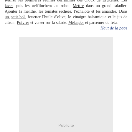
Retirer
les premières feuilles défraîchies des choux de Bruxelles.
Les
laver
, puis les «effilocher» au robot.
Mettre
dans un grand saladier.
Ajouter
la menthe, les tomates séchées, l'échalote et les amandes.
Dans
un petit bol
, fouetter l'huile d'olive, le vinaigre balsamique et le jus de
citron.
Poivrer
et verser sur la salade.
Mélanger
et parsemer de feta.
Haut de la page
Publicité