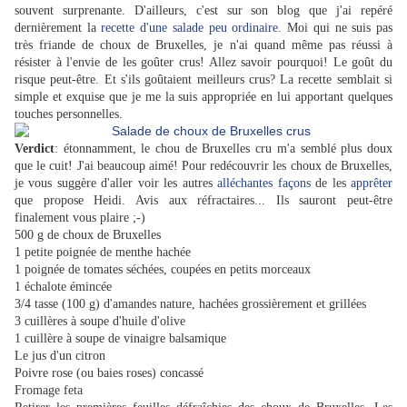
souvent surprenante. D'ailleurs, c'est sur son blog que j'ai repéré
dernièrement la
recette d'une salade peu ordinaire
. Moi qui ne suis pas
très friande de choux de Bruxelles, je n'ai quand même pas réussi à
résister à l'envie de les goûter crus! Allez savoir pourquoi! Le goût du
risque peut-être. Et s'ils goûtaient meilleurs crus? La recette semblait
si
simple et
exquise que je me la suis appropriée en lui apportant quelques
touches personnelles.
Verdict
: étonnamment, le chou de Bruxelles cru m'a semblé plus doux
que le cuit! J'ai beaucoup aimé!
Pour redécouvrir les choux de Bruxelles,
je vous suggère d'aller voir les autres
alléchantes
façons
de les
apprêter
que propose Heidi. Avis aux réfractaires... Ils sauront peut-être
finalement vous plaire ;-)
500 g de choux de Bruxelles
1 petite poignée de menthe hachée
1 poignée de tomates séchées, coupées en petits morceaux
1 échalote émincée
3/4 tasse (100 g) d'amandes nature, hachées grossièrement et grillées
3 cuillères à soupe d'huile d'olive
1 cuillère à soupe de vinaigre balsamique
Le jus d'un citron
Poivre rose (ou baies roses) concassé
Fromage feta