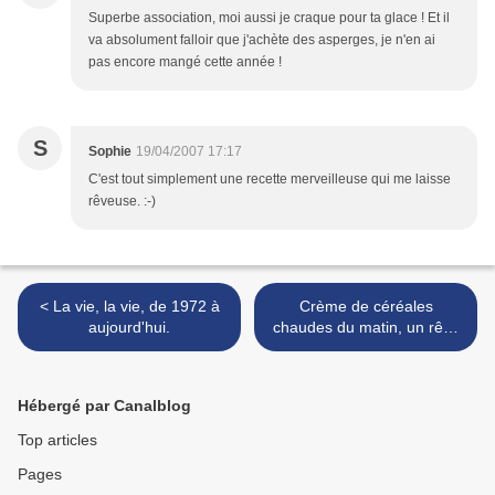
Superbe association, moi aussi je craque pour ta glace ! Et il
va absolument falloir que j'achète des asperges, je n'en ai
pas encore mangé cette année !
S
Sophie
19/04/2007 17:17
C'est tout simplement une recette merveilleuse qui me laisse
rêveuse. :-)
< La vie, la vie, de 1972 à
Crème de céréales
aujourd'hui.
chaudes du matin, un rêve
d'enfance >
Hébergé par Canalblog
Top articles
Pages