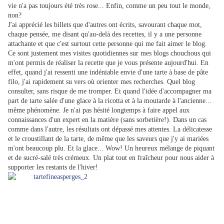
vie n'a pas toujours été très rose... Enfin, comme un peu tout le monde,
non?
J'ai apprécié les billets que d'autres ont écrits, savourant chaque mot,
chaque pensée, me disant qu'au-delà des recettes, il y a une personne
attachante et que c'est surtout cette personne qui me fait aimer le blog.
Ce sont justement mes visites quotidiennes sur mes blogs chouchous qui
m'ont permis de réaliser la recette que je vous présente aujourd'hui. En
effet, quand j'ai ressenti une indéniable envie d'une tarte à base de pâte
filo, j'ai rapidement su vers où orienter mes recherches. Quel blog
consulter, sans risque de me tromper. Et quand l'idée d'accompagner ma
part de tarte salée d'une glace à la ricotta et à la moutarde à l'ancienne...
même phénomène. Je n'ai pas hésité longtemps à faire appel aux
connaissances d'un expert en la matière (sans sorbetière!). Dans un cas
comme dans l'autre, les résultats ont dépassé mes attentes. La délicatesse
et le croustillant de la tarte, de même que les saveurs que j'y ai mariées
m'ont beaucoup plu. Et la glace... Wow! Un heureux mélange de piquant
et de sucré-salé très crémeux. Un plat tout en fraîcheur pour nous aider à
supporter les restants de l'hiver!