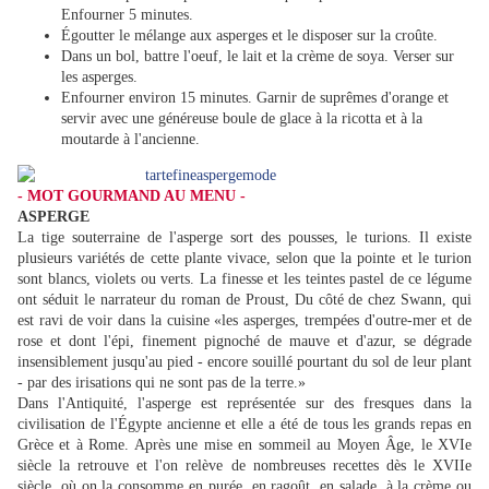
Enfourner 5 minutes.
Égoutter le mélange aux asperges et le disposer sur la croûte.
Dans un bol, battre l'oeuf, le lait et la crème de soya. Verser sur
les asperges.
Enfourner environ 15 minutes. Garnir de suprêmes d'orange et
servir avec une généreuse boule de glace à la ricotta et à la
moutarde à l'ancienne.
- MOT GOURMAND AU MENU -
ASPERGE
La tige souterraine de l'asperge sort des pousses, le turions. Il existe
plusieurs variétés de cette plante vivace, selon que la pointe et le turion
sont blancs, violets ou verts. La finesse et les teintes pastel de ce légume
ont séduit le narrateur du roman de Proust, Du côté de chez Swann, qui
est ravi de voir dans la cuisine «les asperges, trempées d'outre-mer et de
rose et dont l'épi, finement pignoché de mauve et d'azur, se dégrade
insensiblement jusqu'au pied - encore souillé pourtant du sol de leur plant
- par des irisations qui ne sont pas de la terre.»
Dans l'Antiquité, l'asperge est représentée sur des fresques dans la
civilisation de l'Égypte ancienne et elle a été de tous les grands repas en
Grèce et à Rome. Après une mise en sommeil au Moyen Âge, le XVIe
siècle la retrouve et l'on relève de nombreuses recettes dès le XVIIe
siècle, où on la consomme en purée, en ragoût, en salade, à la crème ou