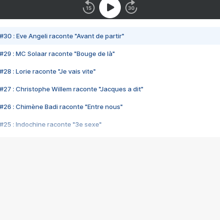
#30 : Eve Angeli raconte "Avant de partir"
#29 : MC Solaar raconte "Bouge de là"
28 : Lorie raconte "Je vais vite"
#27 : Christophe Willem raconte "Jacques a dit"
#26 : Chimène Badi raconte "Entre nous"
#25 : Indochine raconte "3e sexe"
#24 : Zaho raconte "C'est chelou"
#23 : Patrick Bruel raconte "Au café des délices"
#22 : Kyo raconte "Le chemin"
#21 : Nolwenn Leroy raconte "Cassé"
#20 : Patrick Hernandez raconte "Born to be alive"