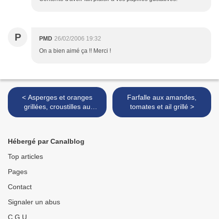
P
PMD
26/02/2006 19:32
On a bien aimé ça !! Merci !
< Asperges et oranges
Farfalle aux amandes,
grillées, croustilles au
tomates et ail grillé >
parmesan
Hébergé par Canalblog
Top articles
Pages
Contact
Signaler un abus
C.G.U.