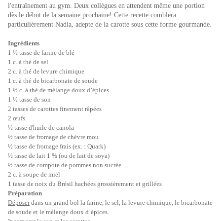
l'entraînement au gym. Deux collègues en attendent même une portion
dès le début de la semaine prochaine! Cette recette comblera
particulièrement Nadia, adepte de la carotte sous cette forme gourmande.
Ingrédients
1 ½ tasse de farine de blé
1 c. à thé de sel
2 c. à thé de levure chimique
1 c. à thé de bicarbonate de soude
1 ½ c. à thé de mélange doux d’épices
1 ½ tasse de son
2 tasses de carottes finement râpées
2 œufs
½ tasse d'huile de canola
½ tasse de fromage de chèvre mou
½ tasse de fromage frais (ex. : Quark)
½ tasse de lait 1 % (ou de lait de soya)
½ tasse de compote de pommes non sucrée
2 c. à soupe de miel
1 tasse de noix du Brésil hachées grossièrement et grillées
Préparation
Déposer
dans un grand bol la farine, le sel, la levure chimique, le bicarbonate
de soude et le mélange doux d’épices.