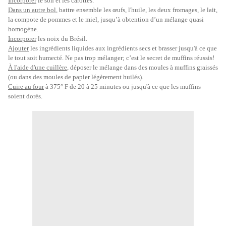
Incorporer
le son et les carottes.
Dans un autre bol
, battre ensemble les œufs, l'huile, les deux fromages, le lait,
la compote de pommes et le miel, jusqu’à obtention d’un mélange quasi
homogène.
Incorporer
les noix du Brésil.
Ajouter
les ingrédients liquides aux ingrédients secs et brasser jusqu'à ce que
le tout soit humecté. Ne pas trop mélanger; c’est le secret de muffins réussis!
À l'aide d'une cuillère
, déposer le mélange dans des moules à muffins graissés
(ou dans des moules de papier légèrement huilés).
Cuire au four
à 375° F de 20 à 25 minutes ou jusqu'à ce que les muffins
soient dorés.