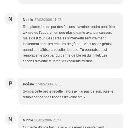
N
Ninnie
27/02/2006 11:27
Remplacer le son par des flocons d'avoine rendra peut-être la
texture de l'appareil un peu plus gluante avant la cuisson,
mais c'est tout! Les céréales s'intervertissent vraiment
facilement dans les recettes de gâteau; c'est assez génial
quand tu maîtrise la recette de base. Tu pourrais aussi
remplacer le son par du germe de blé ou du millet. Les
flocons d'avoine te feront d'excellents muffins!
P
Poésie
27/02/2006 07:03
Sympa cette petite recette ! alors je n'ai pas de son, puis-je
remplacer par des flocons d'avoine stp ?
N
Ninnie
26/02/2006 21:44
Contente d'avoir fait plaisir à vos papilles gustatives!