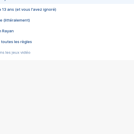
 a 13 ans (et vous l'avez ignoré)
e (littéralement)
im Rayan
 toutes les règles
s les jeux vidéo
us choquant de Rockstar ? - Le scandale BULLY
e plus moche de Steam
du RÊVE tourne au CAUCHEMAR
pendant 8 heures
it… à tort
umiliés par un jeu vidéo
ire - Final Fantasy 8